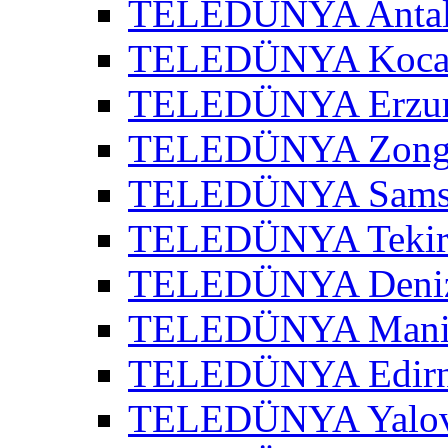
TELEDÜNYA Antaly
TELEDÜNYA Kocael
TELEDÜNYA Erzur
TELEDÜNYA Zongu
TELEDÜNYA Samsu
TELEDÜNYA Tekird
TELEDÜNYA Denizl
TELEDÜNYA Manis
TELEDÜNYA Edirne
TELEDÜNYA Yalov