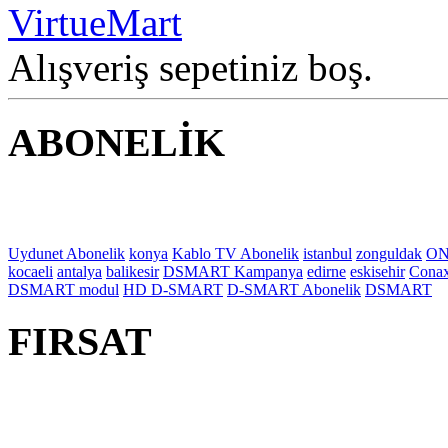
Alışveriş sepetiniz boş.
ABONELİK
Uydunet Abonelik
konya
Kablo TV Abonelik
istanbul
zonguldak
ON
kocaeli
antalya
balikesir
DSMART Kampanya
edirne
eskisehir
Cona
DSMART modul
HD D-SMART
D-SMART Abonelik
DSMART
FIRSAT