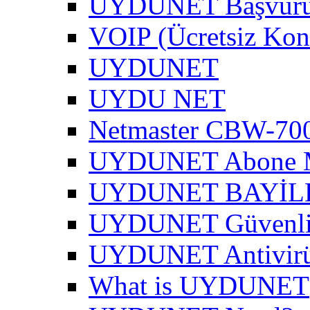
UYDUNET Başvur
VOIP (Ücretsiz Kon
UYDUNET
UYDU NET
Netmaster CBW-700
UYDUNET Abone M
UYDUNET BAYİL
UYDUNET Güvenli 
UYDUNET Antivirü
What is UYDUNET