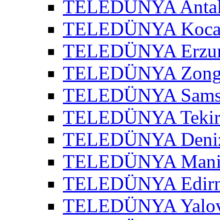
TELEDÜNYA Antaly
TELEDÜNYA Kocael
TELEDÜNYA Erzur
TELEDÜNYA Zongu
TELEDÜNYA Samsu
TELEDÜNYA Tekird
TELEDÜNYA Denizl
TELEDÜNYA Manis
TELEDÜNYA Edirne
TELEDÜNYA Yalov