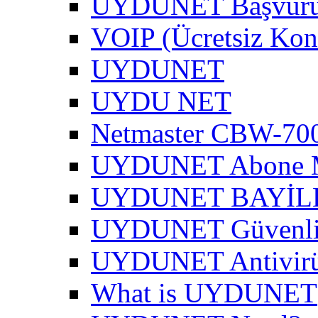
UYDUNET Başvur
VOIP (Ücretsiz Kon
UYDUNET
UYDU NET
Netmaster CBW-700
UYDUNET Abone M
UYDUNET BAYİL
UYDUNET Güvenli 
UYDUNET Antivirü
What is UYDUNET