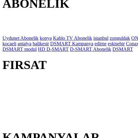
ABONELİK
Uydunet Abonelik
konya
Kablo TV Abonelik
istanbul
zonguldak
ON
kocaeli
antalya
balikesir
DSMART Kampanya
edirne
eskisehir
Cona
DSMART modul
HD D-SMART
D-SMART Abonelik
DSMART
FIRSAT
KAMPANYALAR